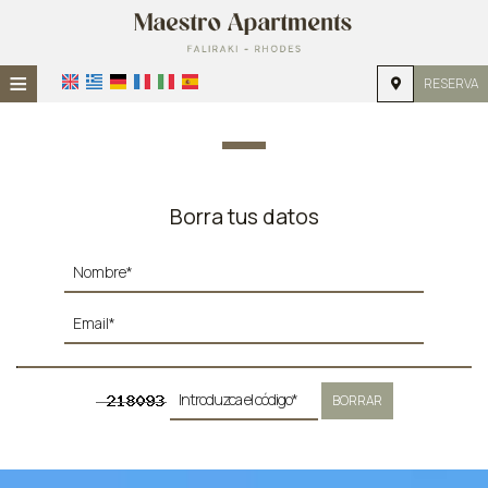
≡
RESERVA
HOME
UBICACIÓN
ALOJAMIENTO
Borra tus datos
INSTALACIONES
GALERÍA DE FOTOS
INVESTIGACIÓN
CONTACTO
BORRAR