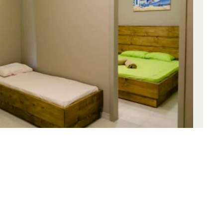
uple con Balcón
s
1 cama doble y 2 camas individuales o 2 camas
RESERVA