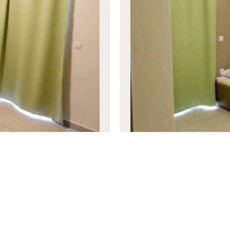
Habitación Cuádr
35 m²
4 persona
dobles
RESERVA
VER MÁS