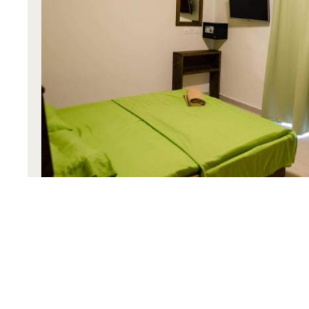
Habitación Doble Económica
18 m²
2 personas
1 cama doble
VER MÁS