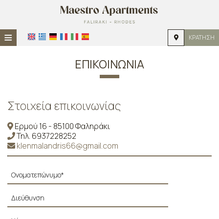
≡
ΚΡΆΤΗΣΗ
ΑΡΧΙΚΉ
ΕΠΙΚΟΙΝΩΝΊΑ
ΤΟΠΟΘΕΣΊΑ
ΔΙΑΜΟΝΉ
Στοιχεία επικοινωνίας
ΠΑΡΟΧΈΣ
Ερμού 16 - 85100 Φαληράκι
Τηλ.
6937228252
ΦΩΤΟΓΡΑΦΊΕΣ
klenmalandris66@gmail.com
ΖΉΤΗΣΗ
ΕΠΙΚΟΙΝΩΝΊΑ